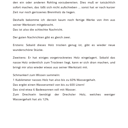
den ein oder anderen Rohling vorzubereiten. Dies muß er tatsächlich
sofort machen, das läßt sich nicht aufschieben … sonst hat er nach kurzer
Zeit nur noch gerissenes Brennholz da liegen.
Deshalb bekomme ich derzeit kaum noch fertige Werke von ihm aus
seiner Werkstatt mitgebracht.
Das ist also die schlechte Nachricht.
Der guten Nachrichten gibt es gleich zwei.
Erstens: Sobald dieses Holz trocken genug ist, gibt es wieder neue
wunderschöne Stücke.
Zweitens: Er hat einiges vorgetrocknetes Holz eingelagert. Sobald das
nasse Holz ordentlich zum Trocknen liegt, kann er sich dran machen, und
bringt mir also wieder etwas aus seiner Werkstatt mit.
Schmankerl zum Wissen sammeln:
1 Kubikmeter nasses Holz hat also bis zu 60% Wassergehalt.
Das ergibt einen Wasseranteil von bis zu 600 Litern!
Das sind etwa 6 Badewannen voll mit Wasser.
Zum Drechseln benötigt der Drechsler Holz, welches weniger
Wassergehalt hat als 12%.