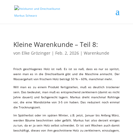
Kleine Warenkunde – Teil 8:
von
Elke Grözinger
|
Feb. 2, 2026
|
Warenkunde
Frisch geschlagenes Holz ist naß. Es ist so naß, dass es nur so spritzt,
wenn man es in die Drechselbank gibt und die Maschine anmacht. Der
Wassergehalt von frischem Holz beträgt 50 % – 60%, manchmal mehr.
Will man es zu einem Produkt fertigstellen, muß es deutlich trockener
sein. Das bedeutet, man muß es entsprechend zerkleinern (damit es nicht
Jahre dauert) und fachgerecht lagern. Markus dreht manchmal Rohlinge
vor, die eine Wandstärke von 3-5 cm haben. Das reduziert noch einmal
die Trocknungszeit.
Im Spätherbst oder im späten Winter, z.B. jetzt, Januar bis Anfang März,
werden Bäume beschnitten oder gefällt. Markus hat also derzeit einiges
zu tun, da er ja sein Holz selbst schneidet. Er ist seit Wochen auch damit
beschäftigt, dieses von ihm geschnittene Holz zu zerkleinern, einzulagern,